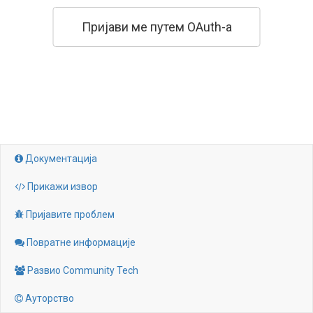
Пријави ме путем OAuth-а
Документација

Прикажи извор

Пријавите проблем

Повратне информације

Развио Community Tech

Ауторство
